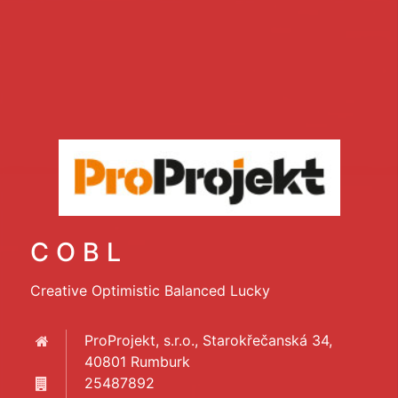
C O B L
Creative Optimistic Balanced Lucky
ProProjekt, s.r.o., Starokřečanská 34,
40801 Rumburk
25487892