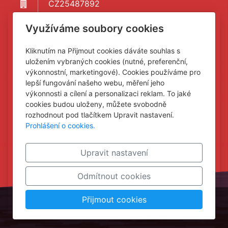
CZ25487892
4020290277 / 0100
Využíváme soubory cookies
Provozovna: Komenského 1173, 40801
Rumburk, po-pá 7-15.30
Kliknutím na Přijmout cookies dáváte souhlas s
uložením vybraných cookies (nutné, preferenční,
cobl@proprojekt.cz
výkonnostní, marketingové). Cookies používáme pro
+420 604 624 450
lepší fungování našeho webu, měření jeho
www.proprojekt.cz
výkonnosti a cílení a personalizaci reklam. To jaké
cookies budou uloženy, můžete svobodně
rozhodnout pod tlačítkem Upravit nastavení.
Prohlášení o cookies.
Upravit nastavení
Odmítnout cookies
Přijmout cookies
inPage
–
webové stránky
s AI,
doména
a
webhosting
u jediného 5★ registrátora v ČR